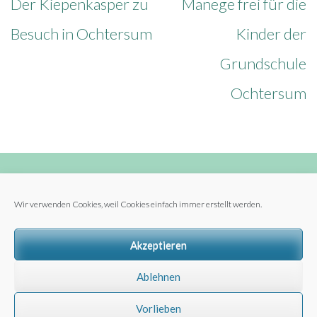
Beitragsnavigation
Der Kiepenkasper zu
Manege frei für die
Besuch in Ochtersum
Kinder der
Grundschule
Ochtersum
Wir verwenden Cookies, weil Cookies einfach immer erstellt werden.
Archiv
Archiv
Akzeptieren
Ablehnen
Vorlieben