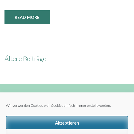
READ MORE
Beitragsnavigation
Ältere Beiträge
Wir verwenden Cookies, weil Cookies einfach immer erstellt werden.
Archiv
Archiv
Akzeptieren