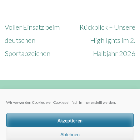
Beitragsnavigation
Voller Einsatz beim
Rückblick – Unsere
deutschen
Highlights im 2.
Sportabzeichen
Halbjahr 2026
Wir verwenden Cookies, weil Cookies einfach immer erstellt werden.
Archiv
Archiv
Akzeptieren
Ablehnen